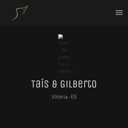
menu
Taís & Gilberto
Vitória - ES